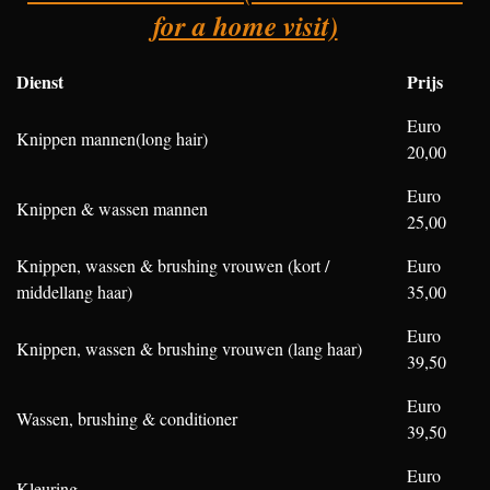
n
r
r
r
r
r
for a home visit)
g
:
r
r
r
r
5
Dienst
Prijs
e
e
e
e
s
n
n
n
n
Euro
t
Knippen mannen(long hair)
20,00
e
r
Euro
Knippen & wassen mannen
r
25,00
e
Knippen, wassen & brushing vrouwen (kort /
Euro
n
middellang haar)
35,00
Euro
Knippen, wassen & brushing vrouwen (lang haar)
39,50
Euro
Wassen, brushing & conditioner
39,50
Euro
Kleuring