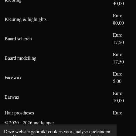
40,00
Euro
Kleuring & highlights
80,00
Euro
Baard scheren
17,50
Euro
Baard modelling
17,50
Euro
Facewax
5,00
Euro
Earwax
10,00
Hair prostheses
Euro
© 2020 - 2026 mc-kapper
Powered by
JouwWeb
Deze website gebruikt cookies voor analyse-doeleinden